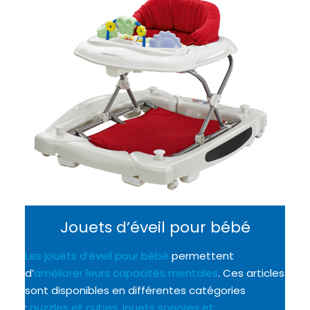
Jouets d’éveil pour bébé
Les jouets d’éveil pour bébé
permettent
d’
améliorer leurs capacités mentales
. Ces articles
sont disponibles en différentes catégories
:
puzzles et cubes
,
jouets sonores et