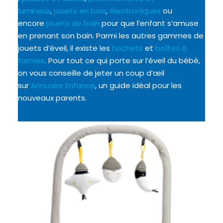
lumineux
,
jouets en bois
,
électroniques
ou
encore
jouets de bain
pour que l’enfant s’amuse
en prenant son bain. Parmi les autres gammes de
jouets d’éveil, il existe les
hochets
et
boîtes à
formes
. Pour tout ce qui porte sur l’éveil du bébé,
on vous conseille de jeter un coup d’œil
sur
Annuaire Enfance
, un guide idéal pour les
nouveaux parents.